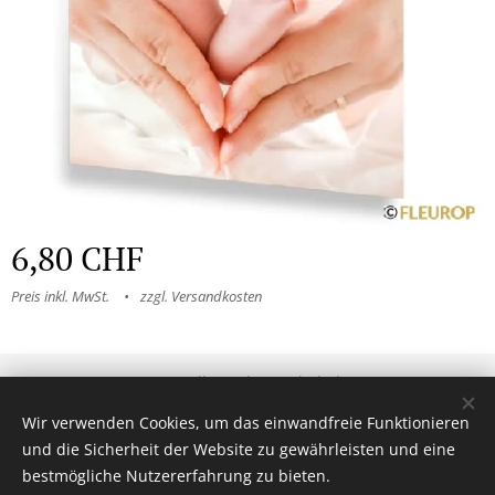
6,80
CHF
Preis inkl. MwSt.
zzgl. Versandkosten
© 2025 Alle Rechte vorbehalten
Allgemeine Geschäftsbedingungen
|
Datenschutzerklärung
Wir verwenden Cookies, um das einwandfreie Funktionieren
und die Sicherheit der Website zu gewährleisten und eine
Cookies
bestmögliche Nutzererfahrung zu bieten.