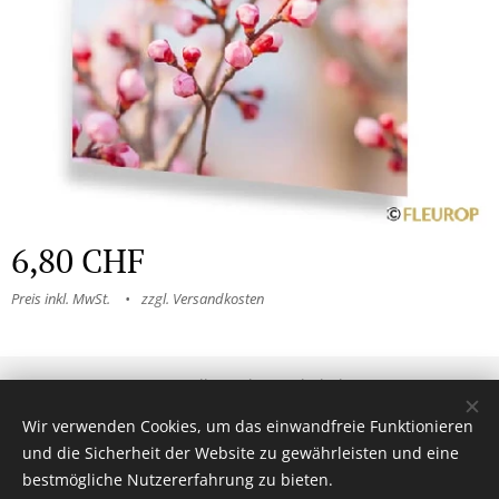
6,80
CHF
Preis inkl. MwSt.
zzgl. Versandkosten
© 2025 Alle Rechte vorbehalten
Allgemeine Geschäftsbedingungen
|
Datenschutzerklärung
Wir verwenden Cookies, um das einwandfreie Funktionieren
und die Sicherheit der Website zu gewährleisten und eine
Cookies
bestmögliche Nutzererfahrung zu bieten.