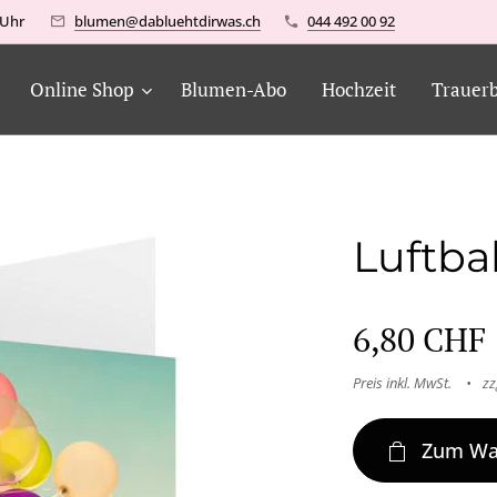
6 Uhr
blumen@dabluehtdirwas.ch
044 492 00 92
Online Shop
Blumen-Abo
Hochzeit
Trauer
Luftba
6,80
CHF
Preis inkl. MwSt.
zz
Zum Wa