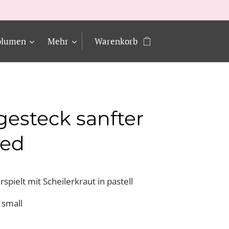
blumen
Mehr
Warenkorb
gesteck sanfter
ied
spielt mit Scheilerkraut in pastell
 small