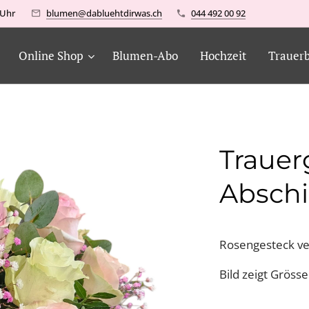
6 Uhr
blumen@dabluehtdirwas.ch
044 492 00 92
Online Shop
Blumen-Abo
Hochzeit
Trauer
Trauer
Absch
Rosengesteck ver
Bild zeigt Grösse